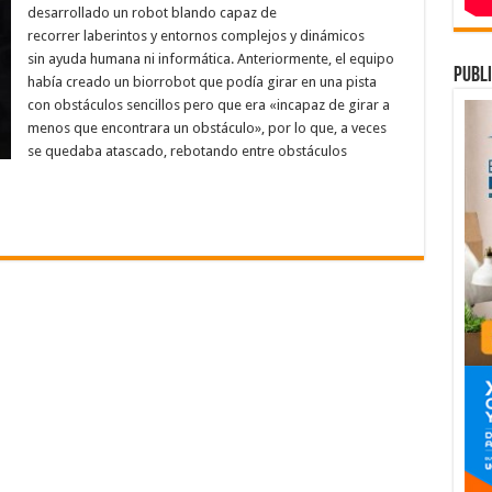
«sin
desarrollado un robot blando capaz de
cerebro»
que
recorrer laberintos y entornos complejos y dinámicos
recorre
sin ayuda humana ni informática. Anteriormente, el equipo
laberintos
publi
y
había creado un biorrobot que podía girar en una pista
sortea
entornos
con obstáculos sencillos pero que era «incapaz de girar a
complejos
menos que encontrara un obstáculo», por lo que, a veces
sin
ayuda
se quedaba atascado, rebotando entre obstáculos
humana