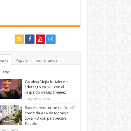
iente
Popular
comentarios
quetas
Carolina Mejía fortalece su
liderazgo en SDE con el
respaldo de Luz Jiménez
agosto 6, 2026
Banreservas recibe calificación
crediticia AAA de Moody’s
Local RD con perspectiva
Estable
osto 5, 2026