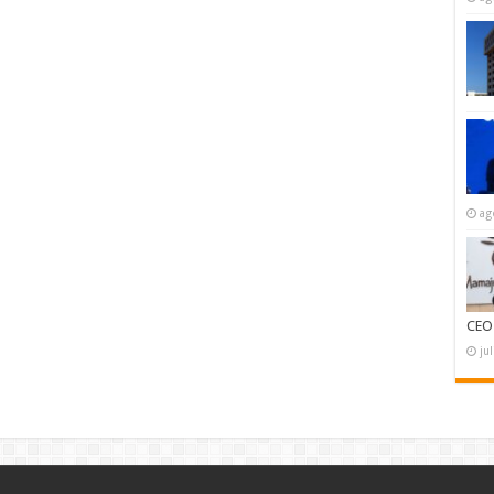
ag
CEO
ju