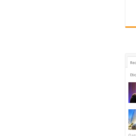
Rec
Eti
ag