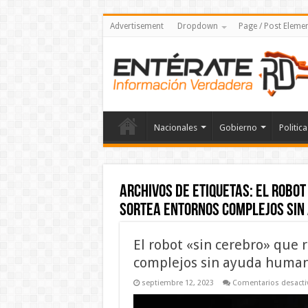
Advertisement
Dropdown
Page / Post Eleme
Nacionales
Gobierno
Politica
Archivos de etiquetas:
El robot
sortea entornos complejos sin
El robot «sin cerebro» que 
complejos sin ayuda huma
septiembre 12, 2023
Comentarios desacti