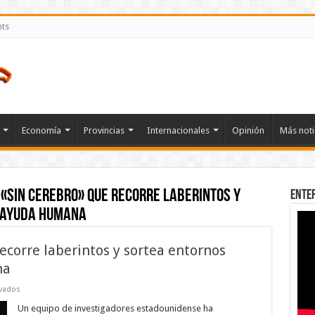
nts
Economía
Provincias
Internacionales
Opinión
Más noti
 «sin cerebro» que recorre laberintos y
Ente
 ayuda humana
recorre laberintos y sortea entornos
na
en
vados
El
robot
Un equipo de investigadores estadounidense ha