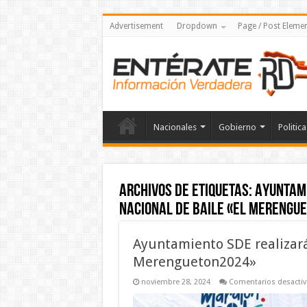
Advertisement
Dropdown
Page / Post Eleme
Nacionales
Gobierno
Politica
Archivos de etiquetas:
Ayuntami
Nacional de baile «El Merengu
Ayuntamiento SDE realizará 
Merengueton2024»
noviembre 28, 2024
Comentarios desacti