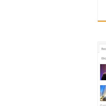
Rec
Eti
ag