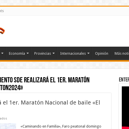
nts
Economía
Provincias
Internacionales
Opinión
Más noti
ento SDE realizará el 1er. Maratón
Ente
eton2024»
el 1er. Maratón Nacional de baile «El
en
vados
Ayuntamiento
SDE
«Caminando en Familia», Faro peatonal domingo