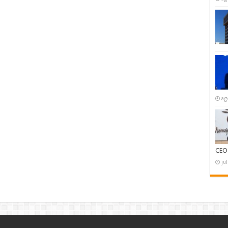
ag
CEO
ju