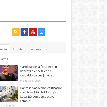
iente
Popular
comentarios
quetas
Carolina Mejía fortalece su
liderazgo en SDE con el
respaldo de Luz Jiménez
agosto 6, 2026
Banreservas recibe calificación
crediticia AAA de Moody’s
Local RD con perspectiva
Estable
osto 5, 2026