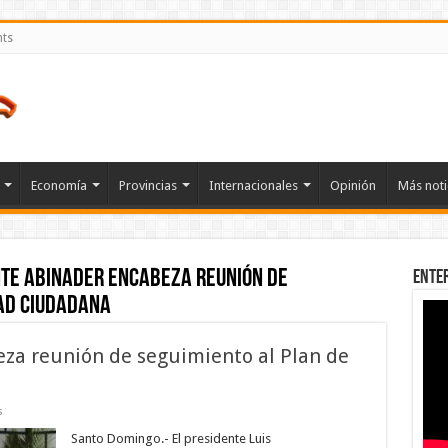
nts
Economía
Provincias
Internacionales
Opinión
Más noti
te Abinader encabeza reunión de
Ente
dad Ciudadana
za reunión de seguimiento al Plan de
en
s
Presidente
Abinader
Santo Domingo.- El presidente Luis