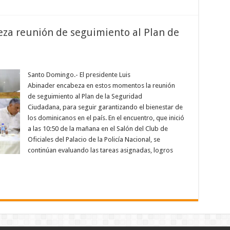
za reunión de seguimiento al Plan de
en
Presidente
Abinader
Santo Domingo.- El presidente Luis
encabeza
Abinader encabeza en estos momentos la reunión
reunión
de
de seguimiento al Plan de la Seguridad
seguimiento
Ciudadana, para seguir garantizando el bienestar de
al
Plan
los dominicanos en el país. En el encuentro, que inició
de
Seguridad
a las 10:50 de la mañana en el Salón del Club de
Ciudadana
Oficiales del Palacio de la Policía Nacional, se
continúan evaluando las tareas asignadas, logros