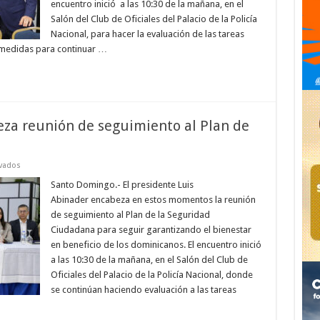
Seguridad
encuentro inició a las 10:30 de la mañana, en el
Ciudadana
Salón del Club de Oficiales del Palacio de la Policía
Nacional, para hacer la evaluación de las tareas
 medidas para continuar …
za reunión de seguimiento al Plan de
en
vados
Presidente
Abinader
Santo Domingo.- El presidente Luis
encabeza
Abinader encabeza en estos momentos la reunión
reunión
de
de seguimiento al Plan de la Seguridad
seguimiento
Ciudadana para seguir garantizando el bienestar
al
Plan
en beneficio de los dominicanos. El encuentro inició
de
Seguridad
a las 10:30 de la mañana, en el Salón del Club de
Ciudadana
Oficiales del Palacio de la Policía Nacional, donde
se continúan haciendo evaluación a las tareas