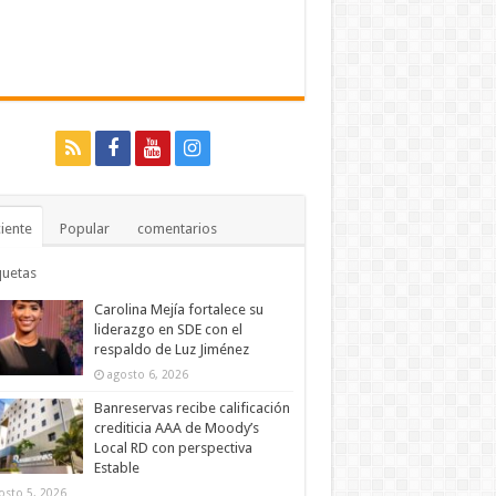
iente
Popular
comentarios
quetas
Carolina Mejía fortalece su
liderazgo en SDE con el
respaldo de Luz Jiménez
agosto 6, 2026
Banreservas recibe calificación
crediticia AAA de Moody’s
Local RD con perspectiva
Estable
osto 5, 2026