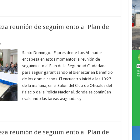
za reunión de seguimiento al Plan de
en
s
Presidente
Abinader
Santo Domingo.- El presidente Luis Abinader
encabeza
encabeza en estos momentos la reunión de
reunión
de
seguimiento al Plan de la Seguridad Ciudadana
seguimiento
para seguir garantizando el bienestar en beneficio
al
Plan
de los dominicanos. El encuentro inició a las 10:27
de
Seguridad
de la mañana, en el Salón del Club de Oficiales del
Ciudadana
Palacio de la Policía Nacional, donde se continúan
evaluando las tareas asignadas y …
za reunión de seguimiento al Plan de