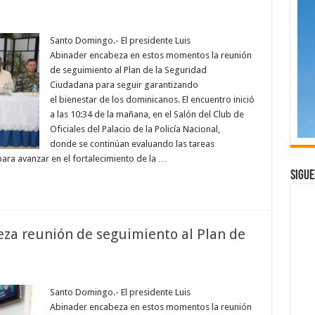
n
residente
binader
Santo Domingo.- El presidente Luis
ncabeza
Abinader encabeza en estos momentos la reunión
eunión
e
de seguimiento al Plan de la Seguridad
eguimiento
Ciudadana para seguir garantizando
lan
el bienestar de los dominicanos. El encuentro inició
e
eguridad
a las 10:34 de la mañana, en el Salón del Club de
iudadana
Oficiales del Palacio de la Policía Nacional,
donde se continúan evaluando las tareas
ara avanzar en el fortalecimiento de la …
Sigue
za reunión de seguimiento al Plan de
en
residente
Abinader
Santo Domingo.- El presidente Luis
encabeza
Abinader encabeza en estos momentos la reunión
reunión