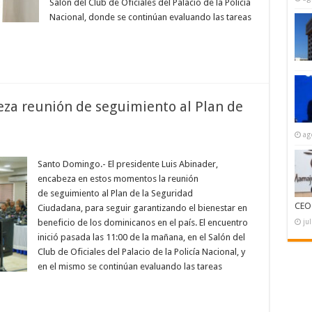
Salón del Club de Oficiales del Palacio de la Policía
Nacional, donde se continúan evaluando las tareas
za reunión de seguimiento al Plan de
ag
en
Presidente
Abinader
Santo Domingo.- El presidente Luis Abinader,
encabeza
encabeza en estos momentos la reunión
reunión
de
de seguimiento al Plan de la Seguridad
seguimiento
CEO
Ciudadana, para seguir garantizando el bienestar en
al
Plan
ju
beneficio de los dominicanos en el país. El encuentro
de
Seguridad
inició pasada las 11:00 de la mañana, en el Salón del
Ciudadana
Club de Oficiales del Palacio de la Policía Nacional, y
en el mismo se continúan evaluando las tareas