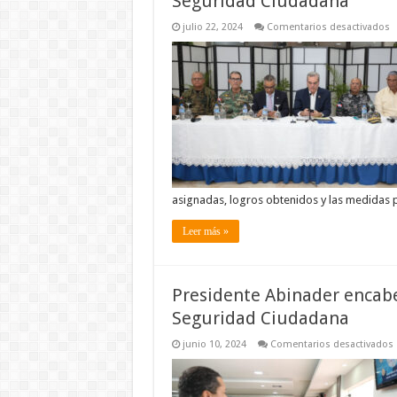
Seguridad Ciudadana
e
julio 22, 2024
Comentarios desactivados
P
A
e
r
d
s
al
P
d
S
C
asignadas, logros obtenidos y las medidas p
Leer más »
Presidente Abinader encabe
Seguridad Ciudadana
junio 10, 2024
Comentarios desactivados
P