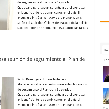
de
de seguimiento al Plan de la Seguridad
seguimiento
Ciudadana para seguir garantizando el bienestar
l
lan
en beneficio de los dominicanos en el país. El
de
Seguridad
encuentro inició a las 10:30 de la mañana, en el
Ciudadana
Salón del Club de Oficiales del Palacio de la Policía
Nacional, donde se continúan evaluando las tareas
Rec
za reunión de seguimiento al Plan de
Eti
n
esidente
binader
Santo Domingo.- El presidente Luis
ncabeza
Abinader encabeza en estos momentos la reunión
eunión
e
de seguimiento al Plan de la Seguridad
eguimiento
Ciudadana para seguir garantizando el bienestar
an
en beneficio de los dominicanos en el país. El
e
eguridad
encuentro inició a las 10:30 de la mañana, en el
iudadana
ag