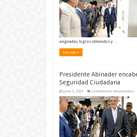
a
P
asignadas, logros obtenidos y …
Leer más »
Presidente Abinader encabe
Seguridad Ciudadana
e
junio 3, 2024
Comentarios desactivados
Pr
A
e
r
d
s
al
Pl
d
S
C