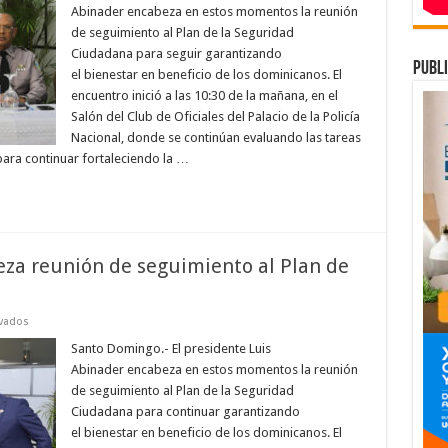
encabeza
Abinader encabeza en estos momentos la reunión
reunión
de
de seguimiento al Plan de la Seguridad
seguimiento
Ciudadana para seguir garantizando
al
publi
Plan
el bienestar en beneficio de los dominicanos. El
de
Seguridad
encuentro inició a las 10:30 de la mañana, en el
Ciudadana
Salón del Club de Oficiales del Palacio de la Policía
Nacional, donde se continúan evaluando las tareas
ara continuar fortaleciendo la …
za reunión de seguimiento al Plan de
en
vados
Presidente
Abinader
Santo Domingo.- El presidente Luis
encabeza
Abinader encabeza en estos momentos la reunión
reunión
de
de seguimiento al Plan de la Seguridad
seguimiento
Ciudadana para continuar garantizando
al
Plan
el bienestar en beneficio de los dominicanos. El
de