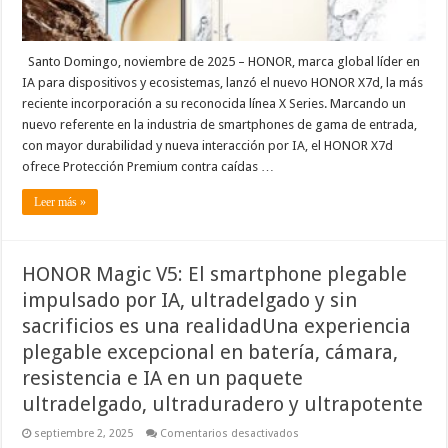
Santo Domingo, noviembre de 2025 – HONOR, marca global líder en
IA para dispositivos y ecosistemas, lanzó el nuevo HONOR X7d, la más
reciente incorporación a su reconocida línea X Series. Marcando un
nuevo referente en la industria de smartphones de gama de entrada,
con mayor durabilidad y nueva interacción por IA, el HONOR X7d
ofrece Protección Premium contra caídas …
Leer más »
HONOR Magic V5: El smartphone plegable
impulsado por IA, ultradelgado y sin
sacrificios es una realidadUna experiencia
plegable excepcional en batería, cámara,
resistencia e IA en un paquete
ultradelgado, ultraduradero y ultrapotente
en
septiembre 2, 2025
Comentarios desactivados
HONOR