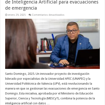
de Inteligencia Artificial para evacuaciones
de emergencia
en
enero 29, 2025
Comentarios desactivados
Santo
Domingo
se
posiciona
como
referente
en
innovación
con
herramienta
de
Inteligencia
Artificial
para
evacuaciones
de
emergencia
Santo Domingo, 2025. Un innovador proyecto de investigación
liderado por especialistas de la Universidad APEC (UNAPEC) y la
Universidad Politécnica de Valencia (UPV), está revolucionando la
manera en que se gestionan las evacuaciones de emergencia en Santo
Domingo. Esta iniciativa, aprobada por el Ministerio de Educación
Superior, Ciencia y Tecnología (MESCyT), combina la potencia de la
inteligencia artificial con datos …