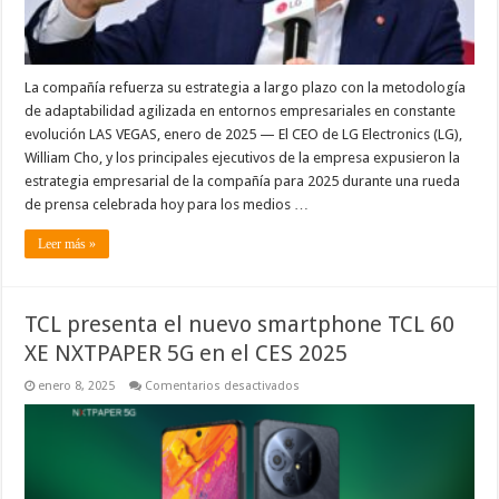
La compañía refuerza su estrategia a largo plazo con la metodología
de adaptabilidad agilizada en entornos empresariales en constante
evolución LAS VEGAS, enero de 2025 — El CEO de LG Electronics (LG),
William Cho, y los principales ejecutivos de la empresa expusieron la
estrategia empresarial de la compañía para 2025 durante una rueda
de prensa celebrada hoy para los medios …
Leer más »
TCL presenta el nuevo smartphone TCL 60
XE NXTPAPER 5G en el CES 2025
en
enero 8, 2025
Comentarios desactivados
TCL
presenta
el
nuevo
smartphone
TCL
60