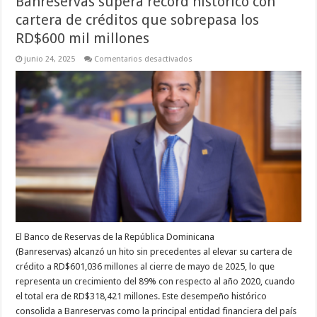
Banreservas supera récord histórico con
cartera de créditos que sobrepasa los
RD$600 mil millones
en
junio 24, 2025
Comentarios desactivados
Banreservas
supera
récord
histórico
con
cartera
de
créditos
que
sobrepasa
los
RD$600
mil
millones
El Banco de Reservas de la República Dominicana
(Banreservas) alcanzó un hito sin precedentes al elevar su cartera de
crédito a RD$601,036 millones al cierre de mayo de 2025, lo que
representa un crecimiento del 89% con respecto al año 2020, cuando
el total era de RD$318,421 millones. Este desempeño histórico
consolida a Banreservas como la principal entidad financiera del país