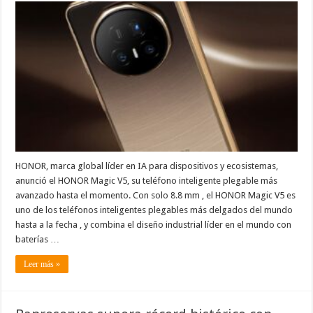
Magic
V5:
El
smartphone
plegable
impulsado
por
IA,
ultradelgado
y
sin
sacrificios
es
una
realidadUna
experiencia
plegable
excepcional
HONOR, marca global líder en IA para dispositivos y ecosistemas,
en
anunció el HONOR Magic V5, su teléfono inteligente plegable más
batería,
cámara,
avanzado hasta el momento. Con solo 8.8 mm , el HONOR Magic V5 es
resistencia
e
uno de los teléfonos inteligentes plegables más delgados del mundo
IA
hasta a la fecha , y combina el diseño industrial líder en el mundo con
en
un
baterías …
paquete
ultradelgado,
ultraduradero
Leer más »
y
ultrapotente