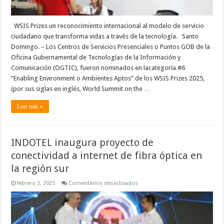
WSIS Prizes un reconocimiento internacional al modelo de servicio
ciudadano que transforma vidas a través de la tecnología. Santo
Domingo. – Los Centros de Servicios Presenciales o Puntos GOB de la
Oficina Gubernamental de Tecnologías de la Información y
Comunicación (OGTIC), fueron nominados en lacategoría #6
“Enabling Environment o Ambientes Aptos” de los WSIS Prizes 2025,
(por sus siglas en inglés, World Summit on the …
Leer más »
INDOTEL inaugura proyecto de
conectividad a internet de fibra óptica en
la región sur
en
febrero 3, 2025
Comentarios desactivados
INDOTEL
inaugura
proyecto
de
conectividad
a