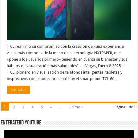
XE
NXTPAPER
5G
en
el
CES
2025
‘TCL reafirmó su compromiso con la creación de «una experiencia
visual más cómoda» de la mano de su tecnología NXTPAPER, que
«pone a los usuarios primero» teniendo en cuenta su bienestar y sus
hábitos de visualización más saludables’ Las Vegas, Enero 8 2025 –
TCL, pionero en visualización de teléfonos inteligentes, tabletas y
dispositivos conectados, presentó hoy el smartphone TCL 60 …
Leer más »
1
2
3
4
5
»
...
Último »
Página 1 de 10
EnterateRD YOUTUBE