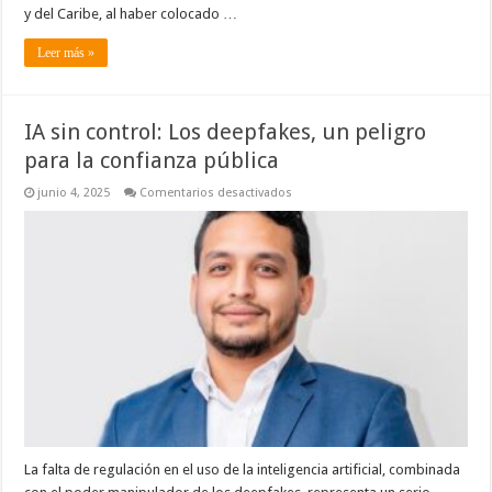
y del Caribe, al haber colocado …
Leer más »
IA sin control: Los deepfakes, un peligro
para la confianza pública
en
junio 4, 2025
Comentarios desactivados
IA
sin
control:
Los
deepfakes,
un
peligro
para
la
confianza
pública
La falta de regulación en el uso de la inteligencia artificial, combinada