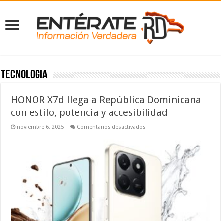
Tecnologia
HONOR X7d llega a República Dominicana
con estilo, potencia y accesibilidad
en
noviembre 6, 2025
Comentarios desactivados
HONOR
X7d
llega
a
República
Dominicana
con
estilo,
potencia
y
accesibilidad