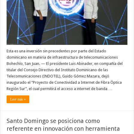
internet
de
fibra
óptica
en
la
región
sur
Esta es una inversión sin precedentes por parte del Estado
dominicano en materia de infraestructura de telecomunicaciones
Bohechío, San Juan. — El presidente Luis Abinader, en compañía del
titular del Consejo Directivo del Instituto Dominicano de las
Telecomunicaciones (INDOTEL), Guido Gómez Mazara, dejó
inaugurado el “Proyecto de Conectividad a Internet de Fibra Óptica
Región Sur”, el cual permitirá el acceso a internet de banda …
Leer más »
Santo Domingo se posiciona como
referente en innovación con herramienta