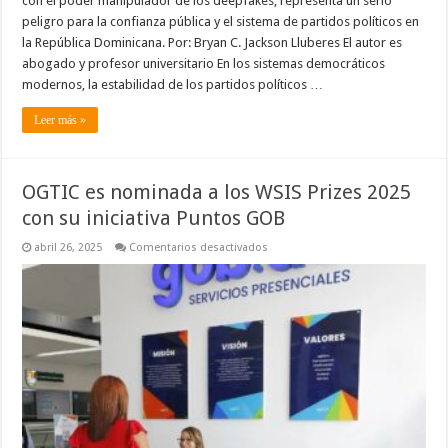
con el poder manipulador de los deepfakes, representa un serio
peligro para la confianza pública y el sistema de partidos políticos en
la República Dominicana. Por: Bryan C. Jackson Lluberes El autor es
abogado y profesor universitario En los sistemas democráticos
modernos, la estabilidad de los partidos políticos …
Leer más »
OGTIC es nominada a los WSIS Prizes 2025
con su iniciativa Puntos GOB
en
abril 26, 2025
Comentarios desactivados
OGTIC
es
nominada
a
los
WSIS
Prizes
2025
con
su
iniciativa
Puntos
GOB