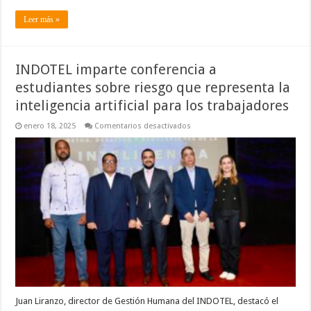
Leer más »
INDOTEL imparte conferencia a
estudiantes sobre riesgo que representa la
inteligencia artificial para los trabajadores
en
enero 18, 2025
Comentarios desactivados
INDOTEL
imparte
conferencia
a
estudiantes
sobre
riesgo
que
representa
la
inteligencia
artificial
para
los
trabajadores
Juan Liranzo, director de Gestión Humana del INDOTEL, destacó el