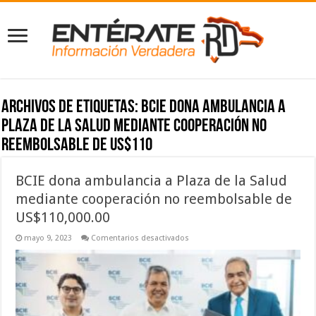
Archivos de etiquetas:
BCIE dona ambulancia a
Plaza de la Salud mediante cooperación no
reembolsable de US$110
BCIE dona ambulancia a Plaza de la Salud
mediante cooperación no reembolsable de
US$110,000.00
en
mayo 9, 2023
Comentarios desactivados
BCIE
dona
ambulancia
a
Plaza
de
la
Salud