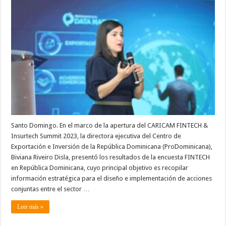
resultados
de
la
encuesta
FINTECH
en
la
apertura
del
CARICAM
FINTECH
&
Insurtech
Summit
2023
Santo Domingo. En el marco de la apertura del CARICAM FINTECH &
Insurtech Summit 2023, la directora ejecutiva del Centro de
Exportación e Inversión de la República Dominicana (ProDominicana),
Biviana Riveiro Disla, presentó los resultados de la encuesta FINTECH
en República Dominicana, cuyo principal objetivo es recopilar
información estratégica para el diseño e implementación de acciones
conjuntas entre el sector …
Leer más »