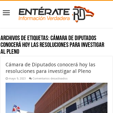
Archivos de etiquetas:
Cámara de Diputados
conocerá hoy las resoluciones para investigar
al Pleno
Cámara de Diputados conocerá hoy las
resoluciones para investigar al Pleno
en
mayo 9, 2023
Comentarios desactivados
Cámara
de
Diputados
conocerá
hoy
las
resoluciones
para
investigar
al