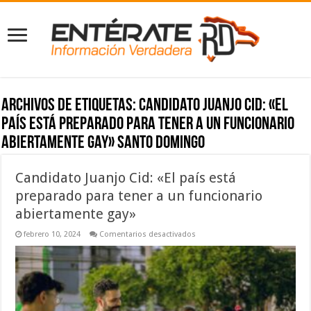
Archivos de etiquetas:
Candidato Juanjo Cid: «El
país está preparado para tener a un funcionario
abiertamente gay» Santo Domingo
Candidato Juanjo Cid: «El país está
preparado para tener a un funcionario
abiertamente gay»
en
febrero 10, 2024
Comentarios desactivados
Candidato
Juanjo
Cid:
«El
país
está
preparado
para