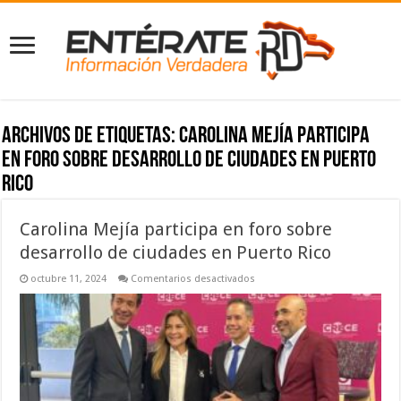
Archivos de etiquetas:
Carolina Mejía participa
en foro sobre desarrollo de ciudades en Puerto
Rico
Carolina Mejía participa en foro sobre
desarrollo de ciudades en Puerto Rico
en
octubre 11, 2024
Comentarios desactivados
Carolina
Mejía
participa
en
foro
sobre
desarrollo
de
ciudades
en