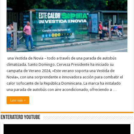
innovadora
para
combatir
el
calor
con
línea
de
teléfono
que
brinda
solución
inmediata
al
calor
una Vestida de Novia – todo a través de una parada de autobús
“insportable”
climatizada. Santo Domingo. Cerveza Presidente ha iniciado su
del
verano
campaña de Verano 2024, «Este verano soporta una Vestida de
Novia», con una sorprendente e innovadora acción para combatir el
calor sofocante de la República Dominicana. La marca ha instalado
una parada de autobús con aire acondicionado, ofreciendo a …
Leer más »
EnterateRD YOUTUBE