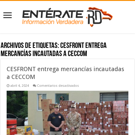
Archivos de etiquetas:
CESFRONT entrega
mercancías incautadas a CECCOM
CESFRONT entrega mercancías incautadas
a CECCOM
en
abril 4, 2024
Comentarios desactivados
CESFRONT
entrega
mercancías
incautadas
a
CECCOM