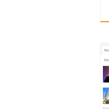
Rec
Eti
ag