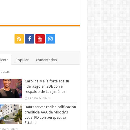
iente
Popular
comentarios
quetas
Carolina Mejía fortalece su
liderazgo en SDE con el
respaldo de Luz Jiménez
agosto 6, 2026
Banreservas recibe calificación
crediticia AAA de Moody’s
Local RD con perspectiva
Estable
osto 5, 2026