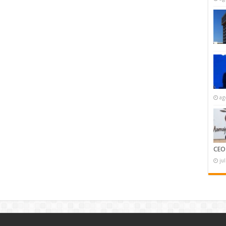
ag
CEO
ju