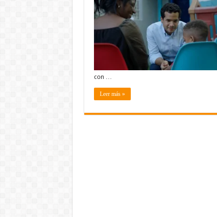
con …
Leer más »