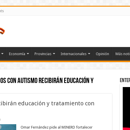
nts
Economía
Provincias
Internacionales
Opinión
Más noti
ños con autismo recibirán educación y
Ente
cibirán educación y tratamiento con
en
s
Cinco
niños
Omar Fernández pide al MINERD fortalecer