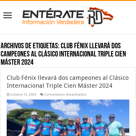
Archivos de etiquetas:
Club Fénix llevará dos
campeones al Clásico Internacional Triple Cien
Máster 2024
Club Fénix llevará dos campeones al Clásico
Internacional Triple Cien Máster 2024
en
octubre 15, 2024
Comentarios desactivados
Club
Fénix
llevará
dos
campeones
al
Clásico
Internacional
Triple
Cien