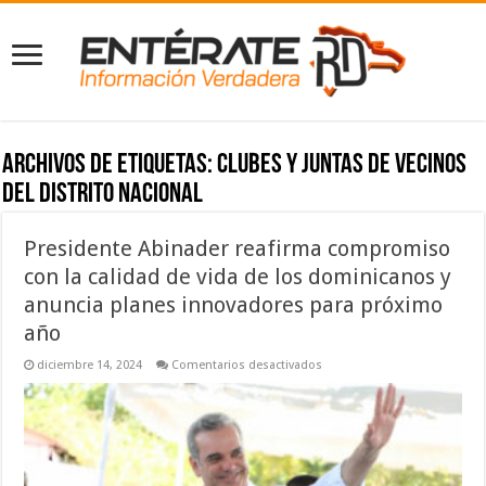
Archivos de etiquetas:
clubes y juntas de vecinos
del Distrito Nacional
Presidente Abinader reafirma compromiso
con la calidad de vida de los dominicanos y
anuncia planes innovadores para próximo
año
en
diciembre 14, 2024
Comentarios desactivados
Presidente
Abinader
reafirma
compromiso
con
la
calidad
de