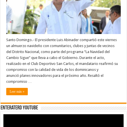
vida
de
los
dominicanos
y
anuncia
planes
innovadores
para
próximo
año
Santo Domingo.- El presidente Luis Abinader compartió este viernes
un almuerzo navideño con comunitarios, clubes y juntas de vecinos
del Distrito Nacional, como parte del programa “La Navidad del
Cambio Sigue” que lleva a cabo el Gobierno. Durante el acto,
realizado en el Club Deportivo San Carlos, el mandatario reafirmó su
compromiso con la calidad de vida de los dominicanos y
anunció planes innovadores para el próximo año. Resaltó el
compromiso …
Leer más »
EnterateRD YOUTUBE