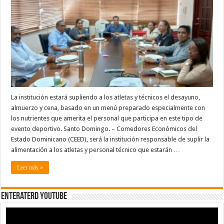
Dominicano
(CEED)
suplirán
alimentación
a
delegaciones
y
técnico
de
los
XVI
Juegos
Nacionales
Salesianos
La institución estará supliendo a los atletas y técnicos el desayuno,
almuerzo y cena, basado en un menú preparado especialmente con
los nutrientes que amerita el personal que participa en este tipo de
evento deportivo. Santo Domingo. – Comedores Económicos del
Estado Dominicano (CEED), será la institución responsable de suplir la
alimentación a los atletas y personal técnico que estarán …
Leer más »
EnterateRD YOUTUBE