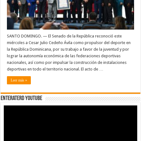
deporte
de
la
República
Dominicana
SANTO DOMINGO. — El Senado de la República reconoció este
miércoles a Cesar Julio Cedeño Ávila como propulsor del deporte en
la República Dominicana, por su trabajo a favor de la juventud y por
lograr la autonomía económica de las federaciones deportivas
nacionales, así como por impulsar la construcción de instalaciones
deportivas en todo el territorio nacional. El acto de …
Leer más »
EnterateRD YOUTUBE