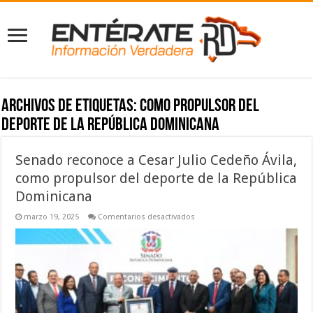
Archivos de etiquetas:
como propulsor del
deporte de la República Dominicana
Senado reconoce a Cesar Julio Cedeño Ávila,
como propulsor del deporte de la República
Dominicana
en
marzo 19, 2025
Comentarios desactivados
Senado
reconoce
a
Cesar
Julio
Cedeño
Ávila,
como
propulsor
del