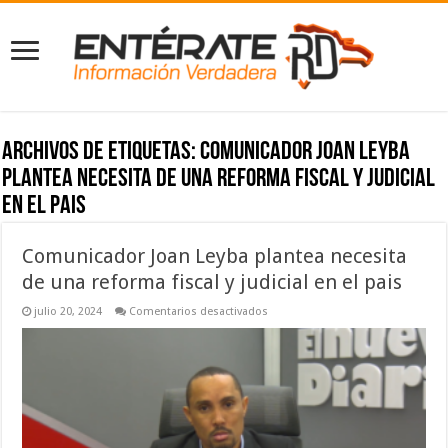
Archivos de etiquetas:
Comunicador Joan Leyba
plantea necesita de una reforma fiscal y judicial
en el pais
Comunicador Joan Leyba plantea necesita
de una reforma fiscal y judicial en el pais
en
julio 20, 2024
Comentarios desactivados
Comunicador
Joan
Leyba
plantea
necesita
de
una
reforma
fiscal
y