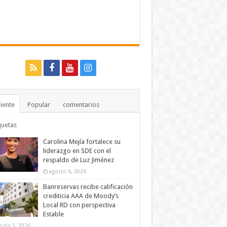
iente
Popular
comentarios
quetas
Carolina Mejía fortalece su
liderazgo en SDE con el
respaldo de Luz Jiménez
agosto 6, 2026
Banreservas recibe calificación
crediticia AAA de Moody’s
Local RD con perspectiva
Estable
osto 5, 2026