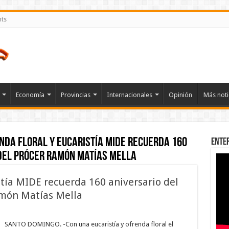
nts
Economía
Provincias
Internacionales
Opinión
Más noti
nda floral y eucaristía MIDE recuerda 160
Ente
 del prócer Ramón Matías Mella
stía MIDE recuerda 160 aniversario del
amón Matías Mella
n
on
renda
SANTO DOMINGO. -Con una eucaristía y ofrenda floral el