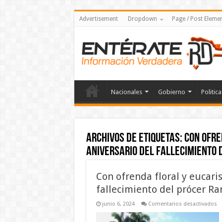
Advertisement
Dropdown
Page / Post Eleme
Nacionales
Gobierno
Politica
Archivos de etiquetas:
Con ofre
aniversario del fallecimiento
Con ofrenda floral y eucari
fallecimiento del prócer R
e
junio 6, 2024
Comentarios desactivados
C
of