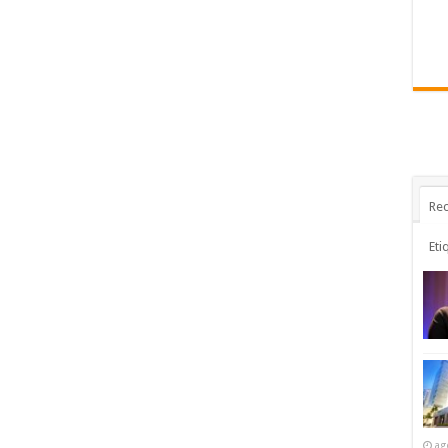
Rec
Eti
ag