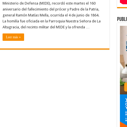
oral
Ministerio de Defensa (MIDE), recordó este martes el 160
caristía
aniversario del fallecimiento del prócer y Padre de la Patria,
IDE
general Ramón Matías Mella, ocurrida el 4 de junio de 1864.
cuerda
publi
60
La homilía fue oficiada en la Parroquia Nuestra Señora de La
iversario
l
Altagracia, del recinto militar del MIDE y la ofrenda …
llecimiento
l
Leer más »
ócer
amón
tías
lla