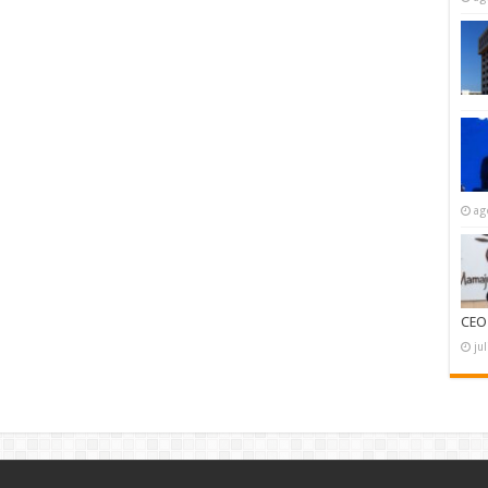
ag
CEO
ju