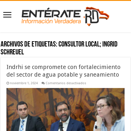
Archivos de etiquetas:
consultor local; Ingrid
Schreuel
Indrhi se compromete con fortalecimiento
del sector de agua potable y saneamiento
en
noviembre 1, 2024
Comentarios desactivados
Indrhi
se
compromete
con
fortalecimiento
del
sector
de
agua
potable
y
saneamiento