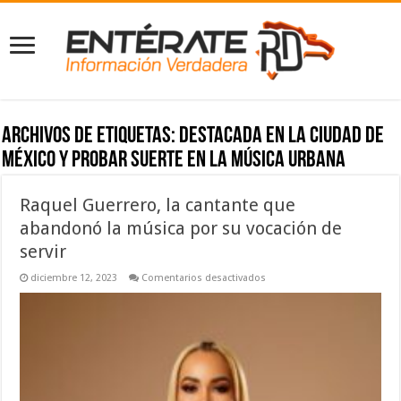
Archivos de etiquetas:
destacada en la Ciudad de
México y probar suerte en la música urbana
Raquel Guerrero, la cantante que
abandonó la música por su vocación de
servir
en
diciembre 12, 2023
Comentarios desactivados
Raquel
Guerrero,
la
cantante
que
abandonó
la
música
por
su