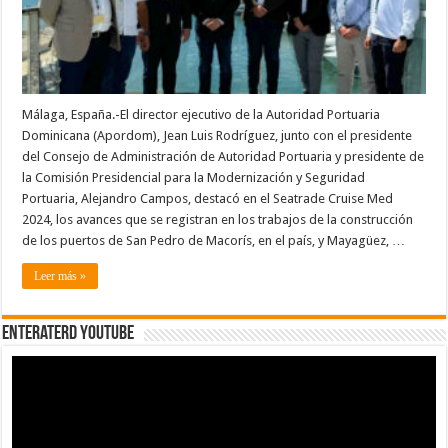
feria
Seatrade,
en
España
Málaga, España.-El director ejecutivo de la Autoridad Portuaria
Dominicana (Apordom), Jean Luis Rodríguez, junto con el presidente
del Consejo de Administración de Autoridad Portuaria y presidente de
la Comisión Presidencial para la Modernización y Seguridad
Portuaria, Alejandro Campos, destacó en el Seatrade Cruise Med
2024, los avances que se registran en los trabajos de la construcción
de los puertos de San Pedro de Macorís, en el país, y Mayagüez, …
Leer más »
EnterateRD YOUTUBE