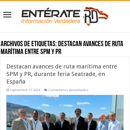
Archivos de etiquetas:
Destacan avances de ruta
marítima entre SPM y PR
Destacan avances de ruta marítima entre
SPM y PR, durante feria Seatrade, en
España
en
septiembre 17, 2024
Comentarios desactivados
Destacan
avances
de
ruta
marítima
entre
SPM
y
PR,
durante