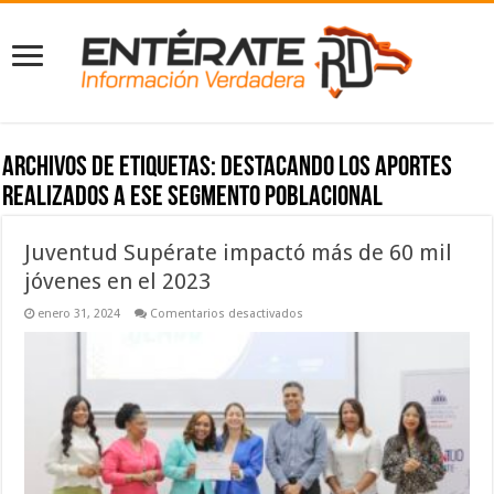
Archivos de etiquetas:
destacando los aportes
realizados a ese segmento poblacional
Juventud Supérate impactó más de 60 mil
jóvenes en el 2023
en
enero 31, 2024
Comentarios desactivados
Juventud
Supérate
impactó
más
de
60
mil
jóvenes
en
el
2023