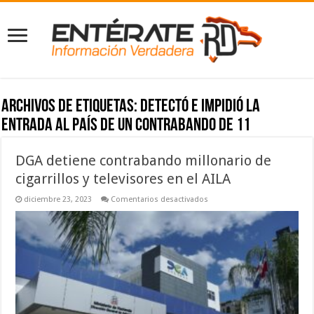
Archivos de etiquetas:
detectó e impidió la
entrada al país de un contrabando de 11
DGA detiene contrabando millonario de
cigarrillos y televisores en el AILA
en
diciembre 23, 2023
Comentarios desactivados
DGA
detiene
contrabando
millonario
de
cigarrillos
y
televisores
en
el
AILA