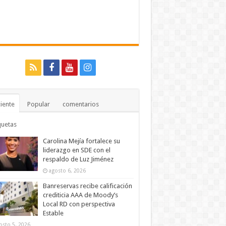
iente
Popular
comentarios
quetas
Carolina Mejía fortalece su
liderazgo en SDE con el
respaldo de Luz Jiménez
agosto 6, 2026
Banreservas recibe calificación
crediticia AAA de Moody’s
Local RD con perspectiva
Estable
osto 5, 2026