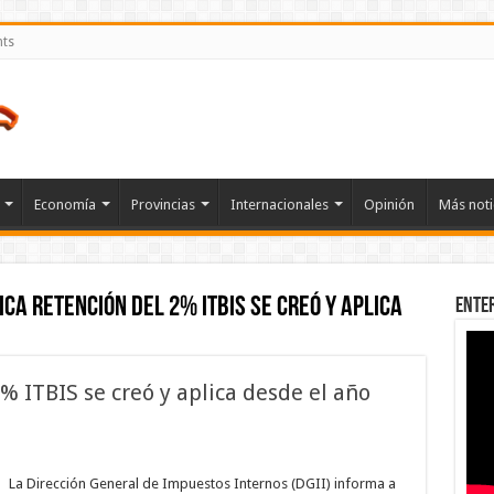
nts
Economía
Provincias
Internacionales
Opinión
Más noti
ica retención del 2% ITBIS se creó y aplica
Ente
% ITBIS se creó y aplica desde el año
en
DGII
explica
La Dirección General de Impuestos Internos (DGII) informa a