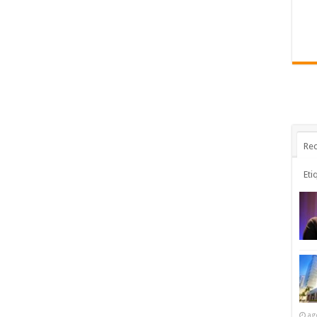
Rec
Eti
ag