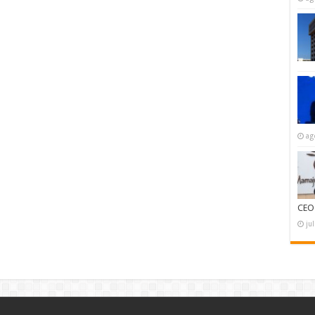
ag
CEO
ju