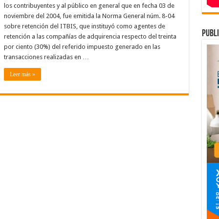
retención
los contribuyentes y al público en general que en fecha 03 de
del
2%
noviembre del 2004, fue emitida la Norma General núm. 8-04
ITBIS
sobre retención del ITBIS, que instituyó como agentes de
se
publi
creó
retención a las compañías de adquirencia respecto del treinta
y
aplica
por ciento (30%) del referido impuesto generado en las
desde
transacciones realizadas en …
el
año
2004
Leer más »