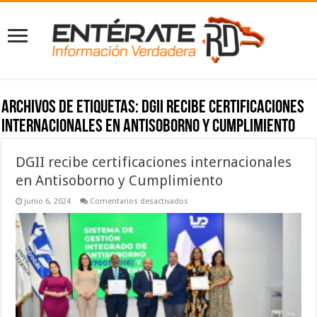
Archivos de etiquetas:
DGII recibe certificaciones
internacionales en Antisoborno y Cumplimiento
DGII recibe certificaciones internacionales
en Antisoborno y Cumplimiento
en
junio 6, 2024
Comentarios desactivados
DGII
recibe
certificaciones
internacionales
en
Antisoborno
y
Cumplimiento