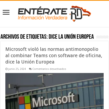
Archivos de etiquetas:
dice la Unión Europea
Microsoft violó las normas antimonopolio
al combinar Teams con software de oficina,
dice la Unión Europea
en
junio 25, 2024
Comentarios desactivados
Microsoft
violó
las
normas
antimonopolio
al
combinar
Teams
con
software
de
oficina,