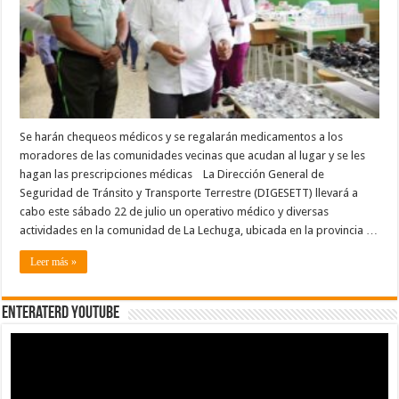
social
y
otras
actividades
en
el
Batey
Lechuga
de
El
Seibo
Se harán chequeos médicos y se regalarán medicamentos a los
moradores de las comunidades vecinas que acudan al lugar y se les
hagan las prescripciones médicas La Dirección General de
Seguridad de Tránsito y Transporte Terrestre (DIGESETT) llevará a
cabo este sábado 22 de julio un operativo médico y diversas
actividades en la comunidad de La Lechuga, ubicada en la provincia …
Leer más »
EnterateRD YOUTUBE