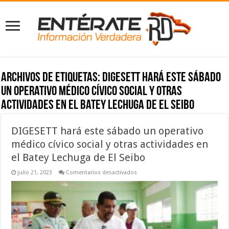
Archivos de etiquetas:
DIGESETT hará este sábado
un operativo médico cívico social y otras
actividades en el Batey Lechuga de El Seibo
DIGESETT hará este sábado un operativo
médico cívico social y otras actividades en
el Batey Lechuga de El Seibo
en
julio 21, 2023
Comentarios desactivados
DIGESETT
hará
este
sábado
un
operativo
médico
cívico