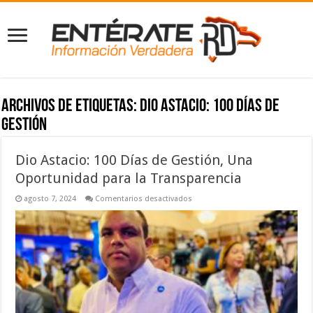
Archivos de etiquetas:
Dio Astacio: 100 Días de
Gestión
Dio Astacio: 100 Días de Gestión, Una
Oportunidad para la Transparencia
en
agosto 7, 2024
Comentarios desactivados
Dio
Astacio:
100
Días
de
Gestión,
Una
Oportunidad
para
la
Transparencia