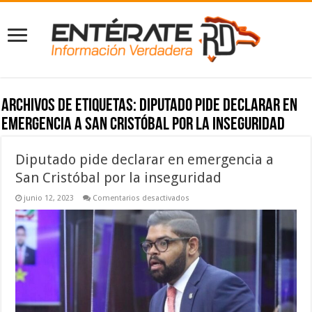
Archivos de etiquetas:
Diputado pide declarar en
emergencia a San Cristóbal por la inseguridad
Diputado pide declarar en emergencia a
San Cristóbal por la inseguridad
en
junio 12, 2023
Comentarios desactivados
Diputado
pide
declarar
en
emergencia
a
San
Cristóbal
por
la
inseguridad