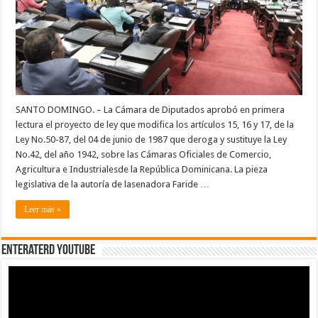
a
Ley
sobre
Cámaras
Oficiales
de
Comercio,
Agricultura
e
Industria
de
RD
SANTO DOMINGO. – La Cámara de Diputados aprobó en primera
lectura el proyecto de ley que modifica los artículos 15, 16 y 17, de la
Ley No.50-87, del 04 de junio de 1987 que deroga y sustituye la Ley
No.42, del año 1942, sobre las Cámaras Oficiales de Comercio,
Agricultura e Industrialesde la República Dominicana. La pieza
legislativa de la autoría de lasenadora Faride …
Leer más »
EnterateRD YOUTUBE