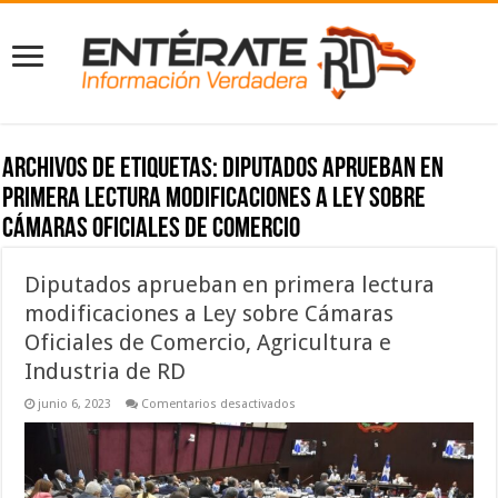
Archivos de etiquetas:
Diputados aprueban en
primera lectura modificaciones a Ley sobre
Cámaras Oficiales de Comercio
Diputados aprueban en primera lectura
modificaciones a Ley sobre Cámaras
Oficiales de Comercio, Agricultura e
Industria de RD
en
junio 6, 2023
Comentarios desactivados
Diputados
aprueban
en
primera
lectura
modificaciones