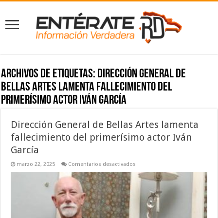
Archivos de etiquetas:
Dirección General de
Bellas Artes lamenta fallecimiento del
primerísimo actor Iván García
Dirección General de Bellas Artes lamenta
fallecimiento del primerísimo actor Iván
García
en
marzo 22, 2025
Comentarios desactivados
Dirección
General
de
Bellas
Artes
lamenta
fallecimiento
del