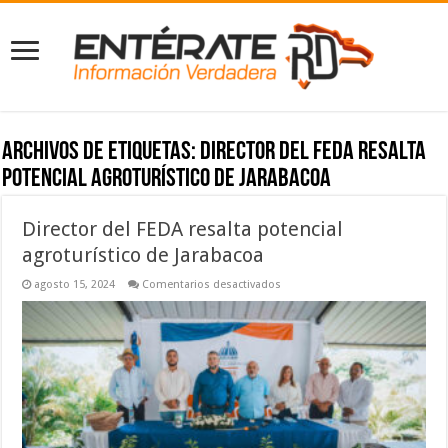
Archivos de etiquetas:
Director del FEDA resalta
potencial agroturístico de Jarabacoa
Director del FEDA resalta potencial
agroturístico de Jarabacoa
en
agosto 15, 2024
Comentarios desactivados
Director
del
FEDA
resalta
potencial
agroturístico
de
Jarabacoa