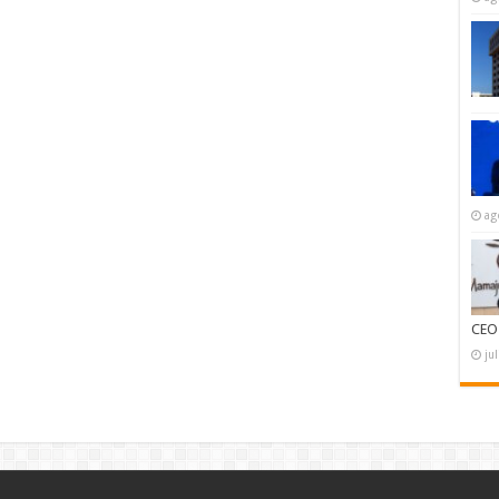
ag
CEO
ju