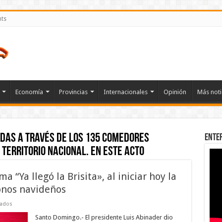
nts
Economía
Provincias
Internacionales
Opinión
Más noti
idas a través de los 135 Comedores
Ente
territorio nacional. En este acto
 “Ya llegó la Brisita», al iniciar hoy la
onos navideños
en
vados
Presidente
Abinader
Santo Domingo.- El presidente Luis Abinader dio