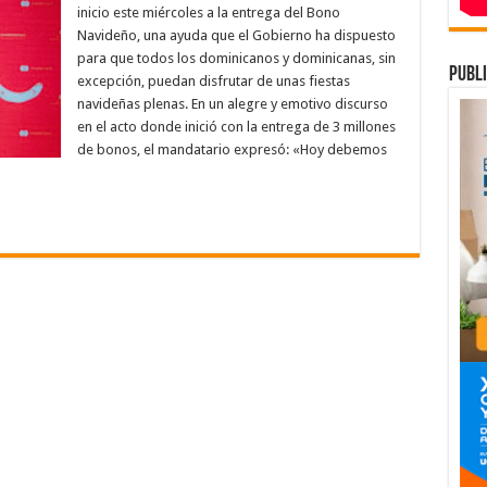
proclama
inicio este miércoles a la entrega del Bono
“Ya
llegó
Navideño, una ayuda que el Gobierno ha dispuesto
la
para que todos los dominicanos y dominicanas, sin
Brisita»,
publi
al
excepción, puedan disfrutar de unas fiestas
iniciar
hoy
navideñas plenas. En un alegre y emotivo discurso
la
en el acto donde inició con la entrega de 3 millones
entrega
de
de bonos, el mandatario expresó: «Hoy debemos
3
millones
de
bonos
navideños