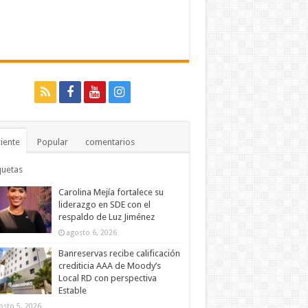
iente
Popular
comentarios
quetas
Carolina Mejía fortalece su
liderazgo en SDE con el
respaldo de Luz Jiménez
agosto 6, 2026
Banreservas recibe calificación
crediticia AAA de Moody’s
Local RD con perspectiva
Estable
osto 5, 2026