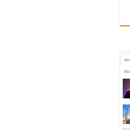
Rec
Eti
ag