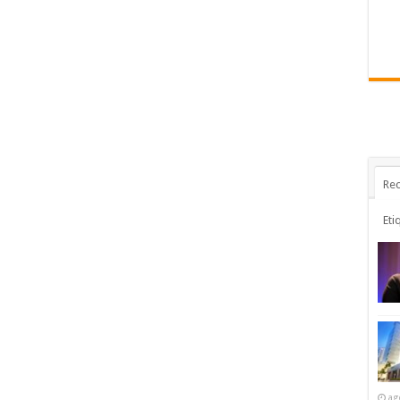
Rec
Eti
ag