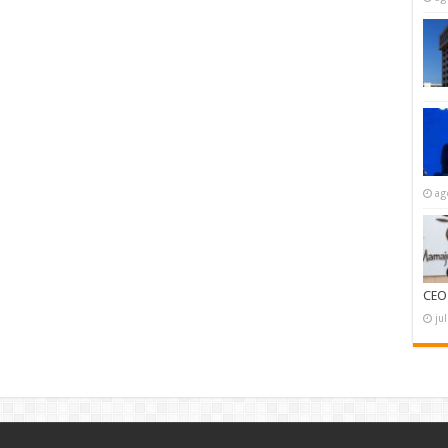
ag
CEO
ju