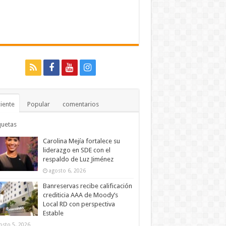
iente
Popular
comentarios
quetas
Carolina Mejía fortalece su
liderazgo en SDE con el
respaldo de Luz Jiménez
agosto 6, 2026
Banreservas recibe calificación
crediticia AAA de Moody’s
Local RD con perspectiva
Estable
osto 5, 2026