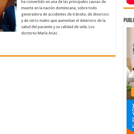
sueño
ha convertido en una de las principales causas de
como
muerte en la nación dominicana, sobre todo
causa
de
generadora de accidentes de tránsito, de divorcios
muertes,
divorcios
publi
y de otros males que aumentan el deterioro de la
y
salud del paciente y su calidad de vida. Los
accidentes
de
doctores María Arias …
tránsito