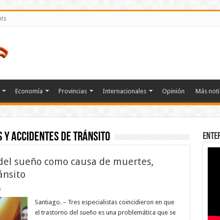
nts
Economía
Provincias
Internacionales
Opinión
Más noti
s y accidentes de tránsito
Ente
del sueño como causa de muertes,
ánsito
en
s
Médicos
señalan
Santiago. – Tres especialistas coincidieron en que
trastorno
el trastorno del sueño es una problemática que se
del