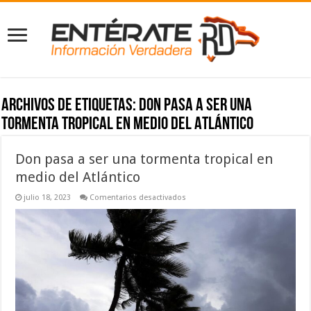
Archivos de etiquetas:
Don pasa a ser una
tormenta tropical en medio del Atlántico
Don pasa a ser una tormenta tropical en
medio del Atlántico
en
julio 18, 2023
Comentarios desactivados
Don
pasa
a
ser
una
tormenta
tropical
en
medio
del
Atlántico