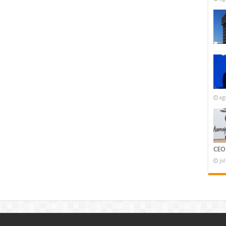
ag
CEO
ju