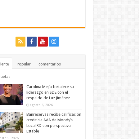
iente
Popular
comentarios
quetas
Carolina Mejía fortalece su
liderazgo en SDE con el
respaldo de Luz Jiménez
agosto 6, 2026
Banreservas recibe calificación
crediticia AAA de Moody’s
Local RD con perspectiva
Estable
osto 5, 2026