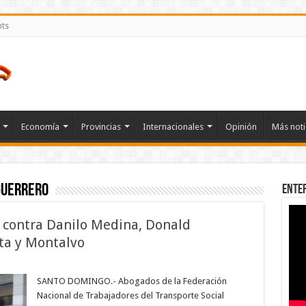
nts
Economía
Provincias
Internacionales
Opinión
Más noti
Guerrero
Ente
n contra Danilo Medina, Donald
ta y Montalvo
n
ransportistas
e
SANTO DOMINGO.- Abogados de la Federación
uerellan
Nacional de Trabajadores del Transporte Social
ontra