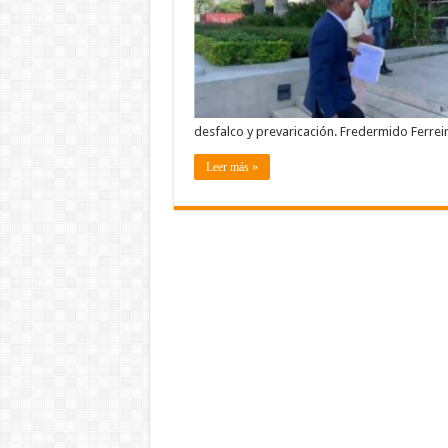
D
M
D
G
J
R
P
y
M
desfalco y prevaricación. Fredermido Ferrei
Leer más »