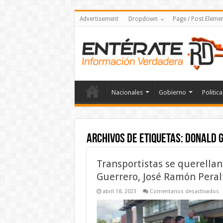
Advertisement
Dropdown
Page / Post Eleme
Nacionales
Gobierno
Politica
Archivos de etiquetas:
Donald 
Transportistas se querella
Guerrero, José Ramón Peral
e
abril 18, 2023
Comentarios desactivados
T
s
q
c