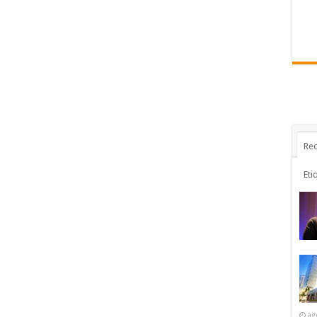
Rec
Eti
ag