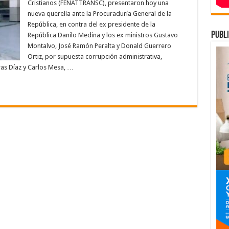
anilo
Cristianos (FENATTRANSC), presentaron hoy una
edina,
nueva querella ante la Procuraduría General de la
onald
uerrero,
República, en contra del ex presidente de la
osé
amón
publi
República Danilo Medina y los ex ministros Gustavo
eralta
Montalvo, José Ramón Peralta y Donald Guerrero
ontalvo
Ortiz, por supuesta corrupción administrativa,
ras Díaz y Carlos Mesa, …