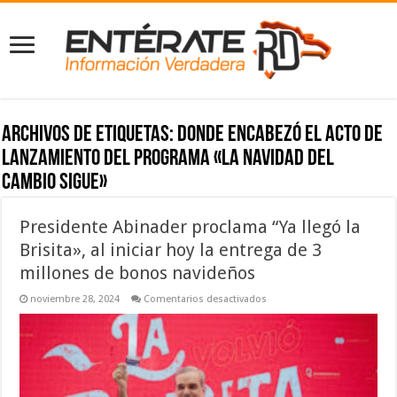
Archivos de etiquetas:
donde encabezó el acto de
lanzamiento del programa «La Navidad del
Cambio Sigue»
Presidente Abinader proclama “Ya llegó la
Brisita», al iniciar hoy la entrega de 3
millones de bonos navideños
en
noviembre 28, 2024
Comentarios desactivados
Presidente
Abinader
proclama
“Ya
llegó
la
Brisita»,
al