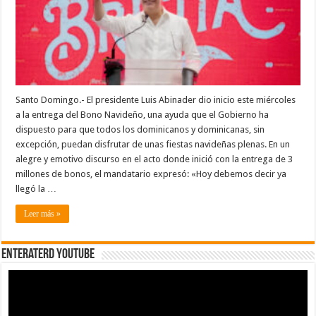
iniciar
hoy
la
entrega
de
3
millones
de
bonos
navideños
Santo Domingo.- El presidente Luis Abinader dio inicio este miércoles
a la entrega del Bono Navideño, una ayuda que el Gobierno ha
dispuesto para que todos los dominicanos y dominicanas, sin
excepción, puedan disfrutar de unas fiestas navideñas plenas. En un
alegre y emotivo discurso en el acto donde inició con la entrega de 3
millones de bonos, el mandatario expresó: «Hoy debemos decir ya
llegó la …
Leer más »
EnterateRD YOUTUBE