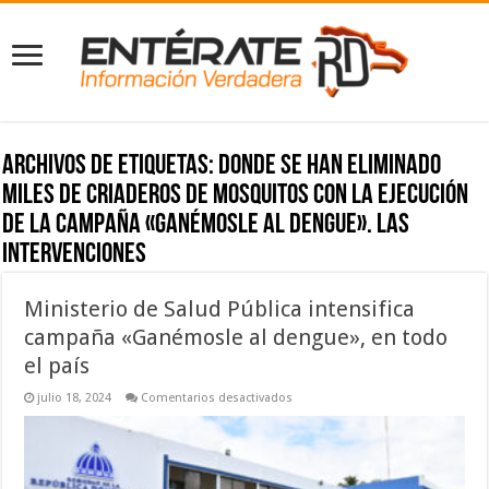
Archivos de etiquetas:
donde se han eliminado
miles de criaderos de mosquitos con la ejecución
de la campaña «Ganémosle al dengue». Las
intervenciones
Ministerio de Salud Pública intensifica
campaña «Ganémosle al dengue», en todo
el país
en
julio 18, 2024
Comentarios desactivados
Ministerio
de
Salud
Pública
intensifica
campaña