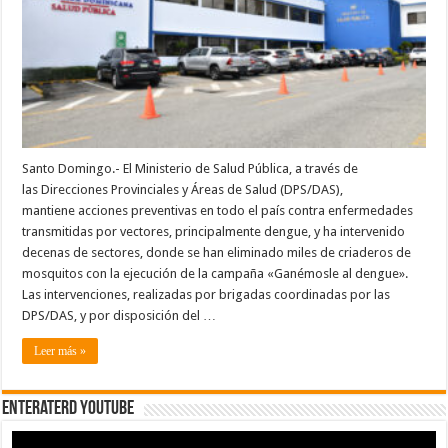
«Ganémosle
al
dengue»,
en
todo
el
país
Santo Domingo.- El Ministerio de Salud Pública, a través de
las Direcciones Provinciales y Áreas de Salud (DPS/DAS),
mantiene acciones preventivas en todo el país contra enfermedades
transmitidas por vectores, principalmente dengue, y ha intervenido
decenas de sectores, donde se han eliminado miles de criaderos de
mosquitos con la ejecución de la campaña «Ganémosle al dengue».
Las intervenciones, realizadas por brigadas coordinadas por las
DPS/DAS, y por disposición del …
Leer más »
EnterateRD YOUTUBE