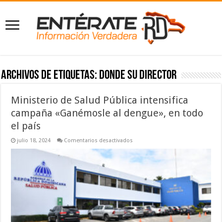
Archivos de etiquetas:
donde su director
Ministerio de Salud Pública intensifica
campaña «Ganémosle al dengue», en todo
el país
en
julio 18, 2024
Comentarios desactivados
Ministerio
de
Salud
Pública
intensifica
campaña
«Ganémosle
al
dengue»,
en
todo
el