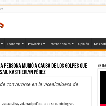
nts
Economía
Provincias
Internacionales
Opinión
Más noti
a persona murió a causa de los golpes que
Ente
asa». Kastherlyn Pérez
de convertirse en la vicealcaldesa de
en
Kastherlyn
Pérez
Zaaaa Si hay voluntad política, todo se puede lograr.