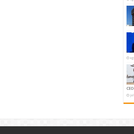
ag
CEO
ju