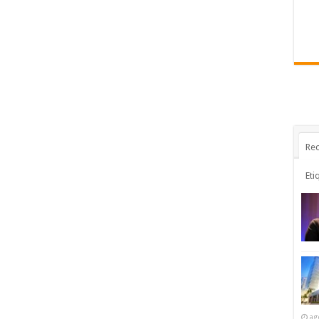
Rec
Eti
ag