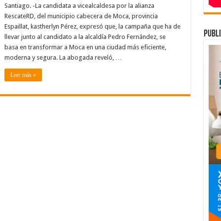
a
Santiago. -La candidata a vicealcaldesa por la alianza
un
paso
RescateRD, del municipio cabecera de Moca, provincia
de
Espaillat, kastherlyn Pérez, expresó que, la campaña que ha de
convertirse
publi
en
llevar junto al candidato a la alcaldía Pedro Fernández, se
la
vicealcaldesa
basa en transformar a Moca en una ciudad más eficiente,
de
moderna y segura. La abogada reveló, …
Moca
Leer más »