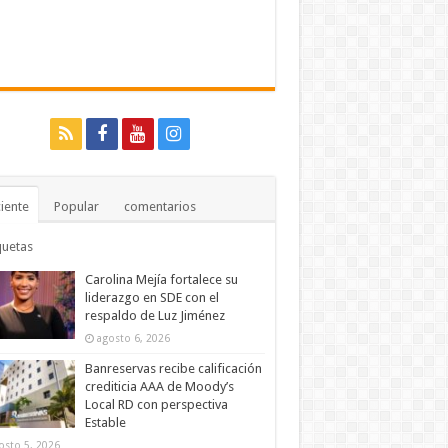
iente
Popular
comentarios
quetas
Carolina Mejía fortalece su
liderazgo en SDE con el
respaldo de Luz Jiménez
agosto 6, 2026
Banreservas recibe calificación
crediticia AAA de Moody’s
Local RD con perspectiva
Estable
osto 5, 2026