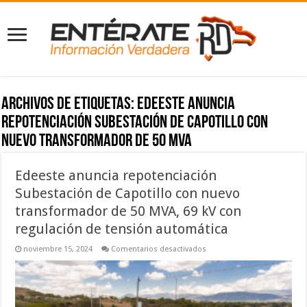
Archivos de etiquetas:
Edeeste anuncia
repotenciación Subestación de Capotillo con
nuevo transformador de 50 MVA
Edeeste anuncia repotenciación
Subestación de Capotillo con nuevo
transformador de 50 MVA, 69 kV con
regulación de tensión automática
en
noviembre 15, 2024
Comentarios desactivados
Edeeste
anuncia
repotenciación
Subestación
de
Capotillo