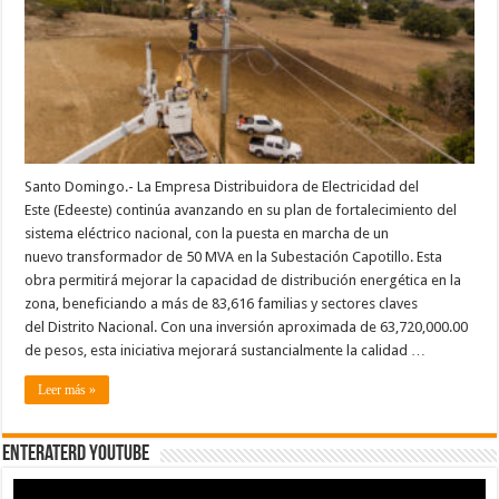
con
nuevo
transformador
de
50
MVA,
69
kV
con
regulación
de
tensión
automática
Santo Domingo.- La Empresa Distribuidora de Electricidad del
Este (Edeeste) continúa avanzando en su plan de fortalecimiento del
sistema eléctrico nacional, con la puesta en marcha de un
nuevo transformador de 50 MVA en la Subestación Capotillo. Esta
obra permitirá mejorar la capacidad de distribución energética en la
zona, beneficiando a más de 83,616 familias y sectores claves
del Distrito Nacional. Con una inversión aproximada de 63,720,000.00
de pesos, esta iniciativa mejorará sustancialmente la calidad …
Leer más »
EnterateRD YOUTUBE