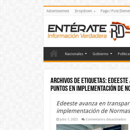
Advertisement
Dropdown
Page / Post Eleme
Nacionales
Gobierno
Politica
Archivos de etiquetas:
Edeeste 
puntos en implementación de N
Edeeste avanza en transpar
implementación de Normas 
en
julio 1, 2023
Comentarios desactivados
Ed
av