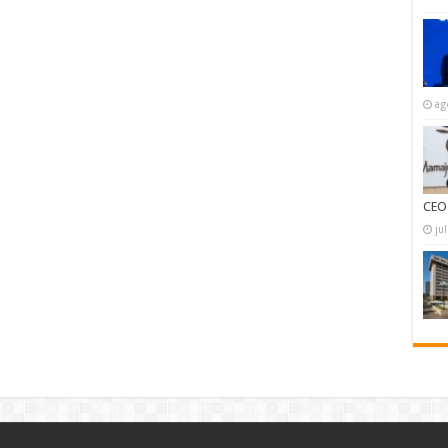
ag
CEO
ju