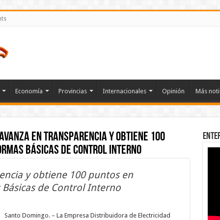
nts
Economía
Provincias
Internacionales
Opinión
Más noti
avanza en transparencia y obtiene 100
Ente
ormas Básicas de Control Interno
encia y obtiene 100 puntos en
Básicas de Control Interno
eeste
anza
Santo Domingo. – La Empresa Distribuidora de Electricidad