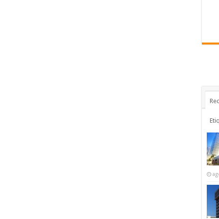
Rec
Eti
ag