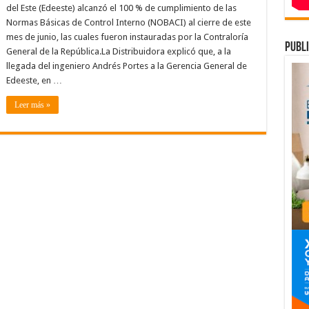
del Este (Edeeste) alcanzó el 100 % de cumplimiento de las
ansparencia
Normas Básicas de Control Interno (NOBACI) al cierre de este
tiene
mes de junio, las cuales fueron instauradas por la Contraloría
0
publi
ntos
General de la República.La Distribuidora explicó que, a la
plementación
llegada del ingeniero Andrés Portes a la Gerencia General de
Edeeste, en …
rmas
sicas
Leer más »
ntrol
terno