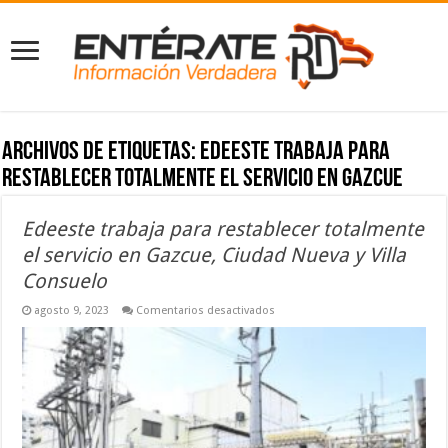
Archivos de etiquetas:
Edeeste trabaja para
restablecer totalmente el servicio en Gazcue
Edeeste trabaja para restablecer totalmente
el servicio en Gazcue, Ciudad Nueva y Villa
Consuelo
en
agosto 9, 2023
Comentarios desactivados
Edeeste
trabaja
para
restablecer
totalmente
el
servicio
en
Gazcue,
Ciudad