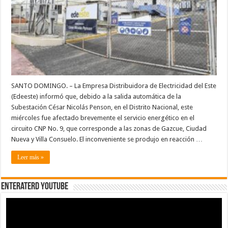
Nueva
y
Villa
Consuelo
SANTO DOMINGO. – La Empresa Distribuidora de Electricidad del Este
(Edeeste) informó que, debido a la salida automática de la
Subestación César Nicolás Penson, en el Distrito Nacional, este
miércoles fue afectado brevemente el servicio energético en el
circuito CNP No. 9, que corresponde a las zonas de Gazcue, Ciudad
Nueva y Villa Consuelo. El inconveniente se produjo en reacción …
Leer más »
EnterateRD YOUTUBE