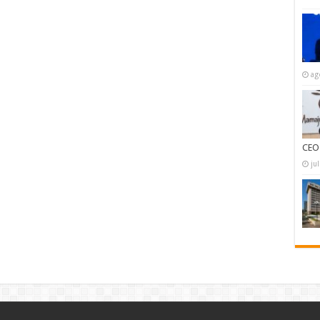
ag
CEO
ju