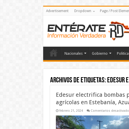
Advertisement
Dropdown
Page / Post Eleme
Nacionales
Gobierno
Politica
Archivos de etiquetas:
Edesur e
Edesur electrifica bombas pa
agrícolas en Estebanía, Azu
febrero 21, 2024
Comentarios desactivado