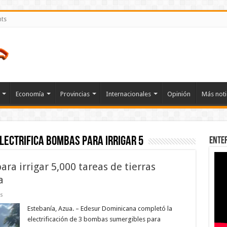
nts
Economía
Provincias
Internacionales
Opinión
Más noti
lectrifica bombas para irrigar 5
Ente
ra irrigar 5,000 tareas de tierras
a
en
s
Edesur
electrifica
Estebanía, Azua. – Edesur Dominicana completó la
bombas
electrificación de 3 bombas sumergibles para
para