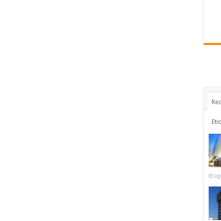
Rec
Eti
ag