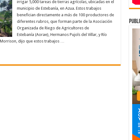
irrigar
irrigar 5,000 tareas de tierras agrícolas, ubicadas en el
5,000
municipio de Estebanía, en Azua. Estos trabajos
tareas
de
benefician directamente a más de 100 productores de
tierras
agrícolas
publi
diferentes rubros, que forman parte de la Asociación
en
Organizada de Riego de Agricultores de
Estebanía,
Azua
Estebanía (Aorae), Hermanos Pujols del Villar, y Río
 Morrison, dijo que estos trabajos …