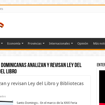
nts
Economía
Provincias
Internacionales
Opinión
Más noti
 dominicanas analizan y revisan Ley del
Ente
del Libro
an y revisan Ley del Libro y Bibliotecas
en
vados
Editoras
dominicanas
Santo Domingo.- En el marco de la XXVI Feria