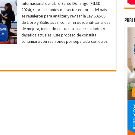
analizan
Internacional del Libro Santo Domingo (FILSD
y
revisan
2024), representantes del sector editorial del país
Ley
se reunieron para analizar y revisar la Ley 502-08,
del
publi
Libro
de Libro y Bibliotecas, con el fin de identificar áreas
y
Bibliotecas
de mejora, teniendo en cuenta las necesidades y
en
desafíos actuales. Este proceso de consulta
la
Feria
continuará con reuniones por separado con otros
del
Libro