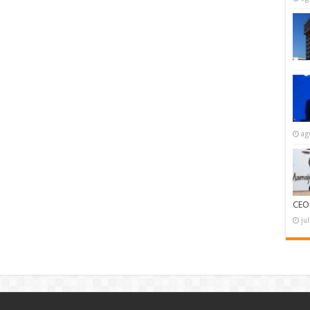
ag
CEO
ju