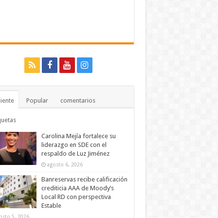
iente
Popular
comentarios
quetas
Carolina Mejía fortalece su
liderazgo en SDE con el
respaldo de Luz Jiménez
agosto 6, 2026
Banreservas recibe calificación
crediticia AAA de Moody’s
Local RD con perspectiva
Estable
osto 5, 2026