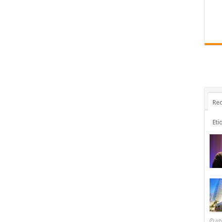
Rec
Eti
ag