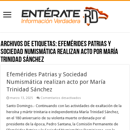
Archivos de etiquetas:
Efemérides Patrias y
Sociedad Numismática realizan acto por María
Trinidad Sánchez
Efemérides Patrias y Sociedad
Numismática realizan acto por María
Trinidad Sánchez
en
marzo 13, 2025
Comentarios desactivados
Efemérides
Patrias
Santo Domingo.- Continuando con las actividades de exaltación de la
y
heroína y mártir trinitaria e independentista María Trinidad Sánchez,
Sociedad
Numismática
en el 180 aniversario de su violenta muerte ordenada por el
realizan
presidente de la época, Pedro Santana, la Comisión Permanente de
acto
por