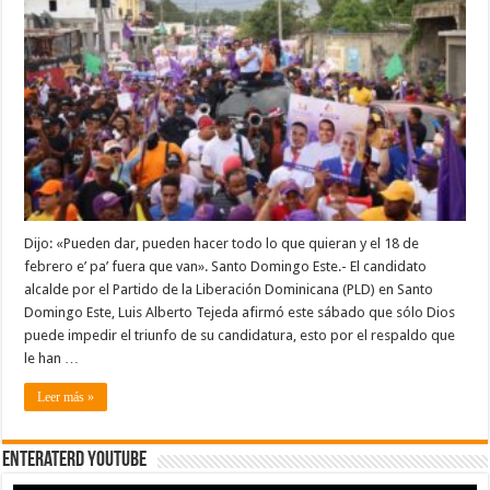
el
respaldo
de
la
gente,
solo
Dios
puede
impedir
nuestro
triunfo
Dijo: «Pueden dar, pueden hacer todo lo que quieran y el 18 de
febrero e’ pa’ fuera que van». Santo Domingo Este.- El candidato
alcalde por el Partido de la Liberación Dominicana (PLD) en Santo
Domingo Este, Luis Alberto Tejeda afirmó este sábado que sólo Dios
puede impedir el triunfo de su candidatura, esto por el respaldo que
le han …
Leer más »
EnterateRD YOUTUBE