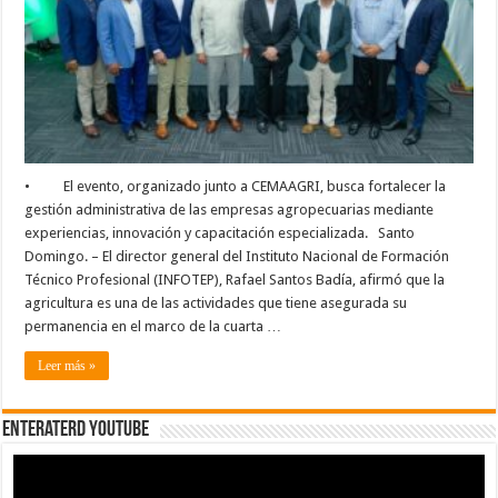
la
formación
es
clave
para
la
sostenibilidad
agrícola,
durante
apertura
de
panel
Agro
• El evento, organizado junto a CEMAAGRI, busca fortalecer la
Gestión
gestión administrativa de las empresas agropecuarias mediante
360
experiencias, innovación y capacitación especializada. Santo
Domingo. – El director general del Instituto Nacional de Formación
Técnico Profesional (INFOTEP), Rafael Santos Badía, afirmó que la
agricultura es una de las actividades que tiene asegurada su
permanencia en el marco de la cuarta …
Leer más »
EnterateRD YOUTUBE