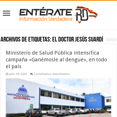
Archivos de etiquetas:
el doctor Jesús Suardí
Ministerio de Salud Pública intensifica
campaña «Ganémosle al dengue», en todo
el país
en
julio 18, 2024
Comentarios desactivados
Ministerio
de
Salud
Pública
intensifica
campaña
«Ganémosle
al
dengue»,
en
todo
el