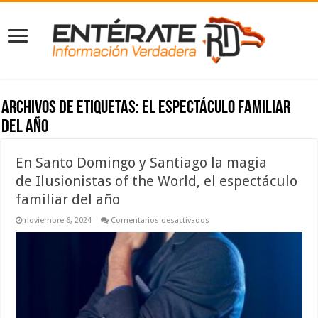
Archivos de etiquetas:
el espectáculo familiar
del año
En Santo Domingo y Santiago la magia
de Ilusionistas of the World, el espectáculo
familiar del año
en
noviembre 6, 2024
Comentarios desactivados
En
Santo
Domingo
y
Santiago
la
magia
de Ilusionistas
of
the